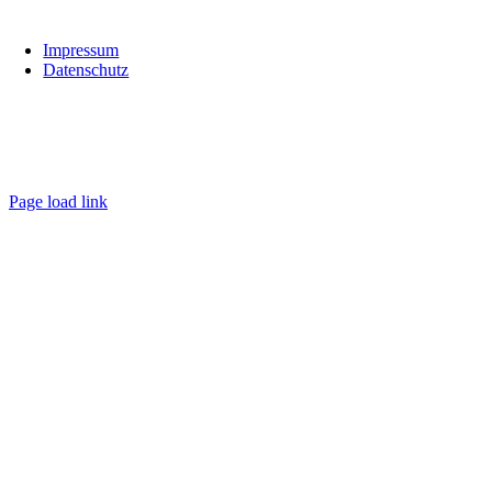
Links
Impressum
Datenschutz
Folge uns
wirbildenaus.ruhr
Page load link
Go
to
Top