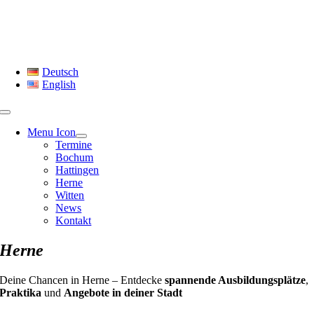
Skip
to
content
Deutsch
English
Menu Icon
Termine
Bochum
Hattingen
Herne
Witten
News
Kontakt
Herne
Deine Chancen in Herne – Entdecke
spannende Ausbildungsplätze
,
Praktika
und
Angebote in deiner Stadt