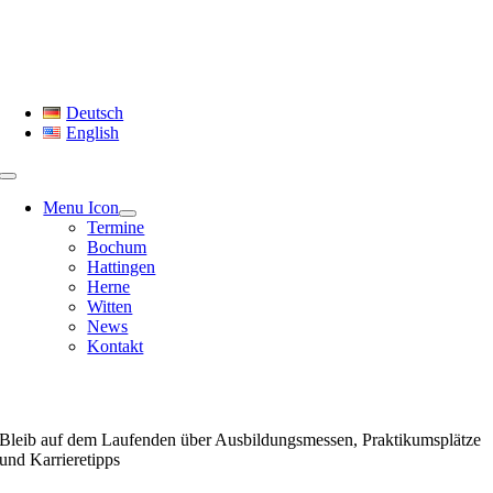
Skip
to
content
Deutsch
English
Menu Icon
Termine
Bochum
Hattingen
Herne
Witten
News
Kontakt
Termine & Events
Bleib auf dem Laufenden über Ausbildungsmessen, Praktikumsplätze
und Karrieretipps