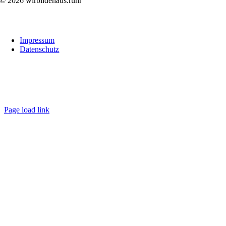
© 2026 wirbildenaus.ruhr
Links
Impressum
Datenschutz
Folge uns
wirbildenaus.ruhr
Page load link
Go
to
Top