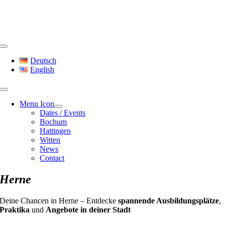
Skip
to
content
Toggle
Navigation
Deutsch
English
Menu Icon
Dates / Events
Bochum
Hattingen
Witten
News
Contact
Herne
Deine Chancen in Herne – Entdecke
spannende Ausbildungsplätze
,
Praktika
und
Angebote in deiner Stadt