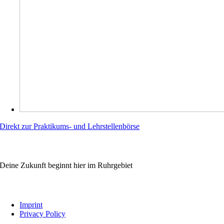
Direkt zur Praktikums- und Lehrstellenbörse
WIRBILDENAUS.RUHR
Deine Zukunft beginnt hier im Ruhrgebiet
Links
Imprint
Privacy Policy