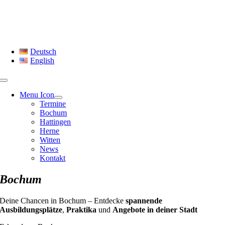
Skip
to
content
Deutsch
English
Menu Icon
Termine
Bochum
Hattingen
Herne
Witten
News
Kontakt
Bochum
Deine Chancen in Bochum – Entdecke
spannende
Ausbildungsplätze
,
Praktika
und
Angebote in deiner Stadt