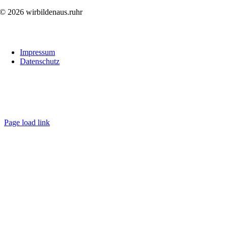
© 2026 wirbildenaus.ruhr
Links
Impressum
Datenschutz
Folge uns
wirbildenaus.ruhr
Page load link
Go
to
Top