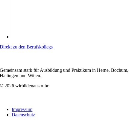
Direkt zu den Berufskollegs
WIRBILDENAUS.RUHR
Gemeinsam stark für Ausbildung und Praktikum in Herne, Bochum,
Hattingen und Witten.
© 2026 wirbildenaus.ruhr
Links
Impressum
Datenschutz
Folge uns