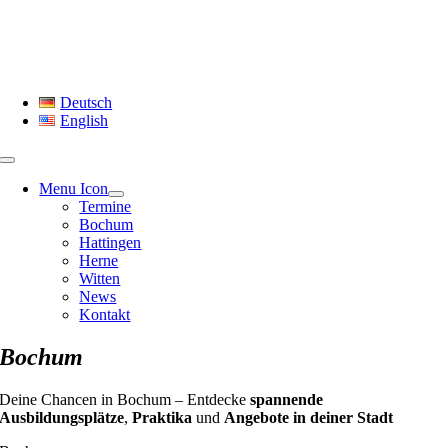
Skip
to
content
Deutsch
English
Menu Icon
Termine
Bochum
Hattingen
Herne
Witten
News
Kontakt
Bochum
Deine Chancen in Bochum – Entdecke
spannende
Ausbildungsplätze
,
Praktika
und
Angebote in deiner Stadt