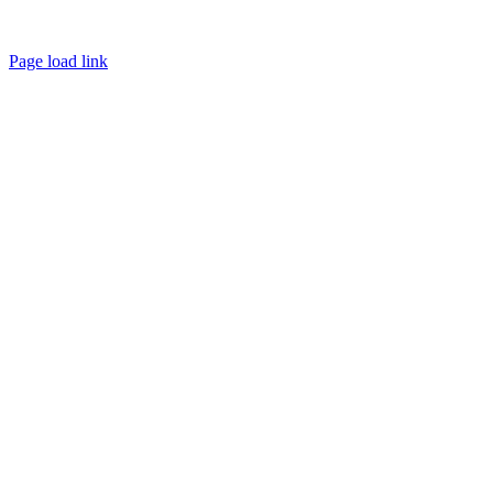
wirbildenaus.ruhr
Page load link
Go
to
Top