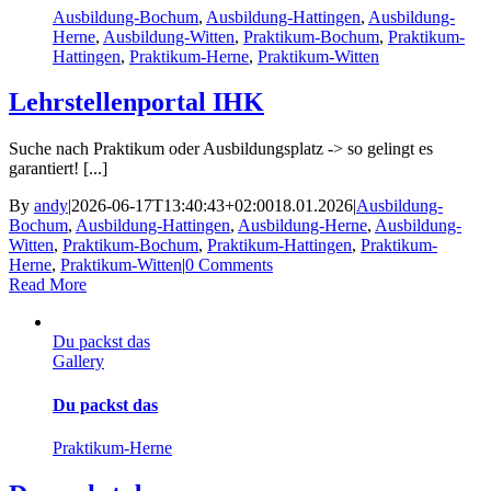
Ausbildung-Bochum
,
Ausbildung-Hattingen
,
Ausbildung-
Herne
,
Ausbildung-Witten
,
Praktikum-Bochum
,
Praktikum-
Hattingen
,
Praktikum-Herne
,
Praktikum-Witten
Lehrstellenportal IHK
Suche nach Praktikum oder Ausbildungsplatz -> so gelingt es
garantiert! [...]
By
andy
|
2026-06-17T13:40:43+02:00
18.01.2026
|
Ausbildung-
Bochum
,
Ausbildung-Hattingen
,
Ausbildung-Herne
,
Ausbildung-
Witten
,
Praktikum-Bochum
,
Praktikum-Hattingen
,
Praktikum-
Herne
,
Praktikum-Witten
|
0 Comments
Read More
Du packst das
Gallery
Du packst das
Praktikum-Herne