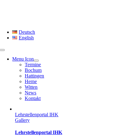
Skip
to
content
Deutsch
English
Menu Icon
Termine
Bochum
Hattingen
Herne
Witten
News
Kontakt
Lehrstellenportal IHK
Gallery
Lehrstellenportal IHK