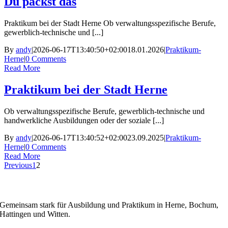
Du packst das
Praktikum bei der Stadt Herne Ob verwaltungsspezifische Berufe,
gewerblich-technische und [...]
By
andy
|
2026-06-17T13:40:50+02:00
18.01.2026
|
Praktikum-
Herne
|
0 Comments
Read More
Praktikum bei der Stadt Herne
Ob verwaltungsspezifische Berufe, gewerblich-technische und
handwerkliche Ausbildungen oder der soziale [...]
By
andy
|
2026-06-17T13:40:52+02:00
23.09.2025
|
Praktikum-
Herne
|
0 Comments
Read More
Previous
1
2
WIRBILDENAUS.RUHR
Gemeinsam stark für Ausbildung und Praktikum in Herne, Bochum,
Hattingen und Witten.