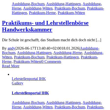
Ausbildung-Bochum
,
Ausbildung-Hattingen
,
Ausbildung-
Herne
,
Ausbildung-Witten
,
Praktikum-Bochum
,
Praktikum-
Hattingen
,
Praktikum-Herne
,
Praktikum-Witten
Praktikums- und Lehrstellenbörse
Handwerkskammer
Die Schule ist geschafft, das Studium macht dich doch nicht [...]
By
andy
|
2026-06-17T13:40:40+02:00
18.01.2026
|
Ausbildung-
Bochum
,
Ausbildung-Hattingen
,
Ausbildung-Herne
,
Ausbildung-
Witten
,
Praktikum-Bochum
,
Praktikum-Hattingen
,
Praktikum-
Herne
,
Praktikum-Witten
|
0 Comments
Read More
Lehrstellenportal IHK
Gallery
Lehrstellenportal IHK
Ausbildung-Bochum
,
Ausbildung-Hattingen
,
Ausbildung-
Herne
,
Ausbildung-Witten
,
Praktikum-Bochum
,
Praktikum-