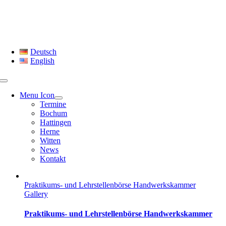
Skip
to
content
Deutsch
English
Menu Icon
Termine
Bochum
Hattingen
Herne
Witten
News
Kontakt
Praktikums- und Lehrstellenbörse Handwerkskammer
Gallery
Praktikums- und Lehrstellenbörse Handwerkskammer