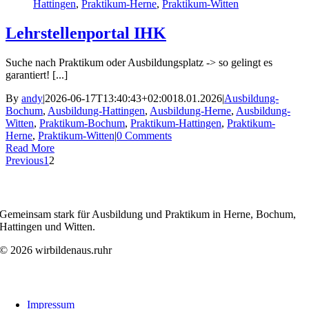
Hattingen
,
Praktikum-Herne
,
Praktikum-Witten
Lehrstellenportal IHK
Suche nach Praktikum oder Ausbildungsplatz -> so gelingt es
garantiert! [...]
By
andy
|
2026-06-17T13:40:43+02:00
18.01.2026
|
Ausbildung-
Bochum
,
Ausbildung-Hattingen
,
Ausbildung-Herne
,
Ausbildung-
Witten
,
Praktikum-Bochum
,
Praktikum-Hattingen
,
Praktikum-
Herne
,
Praktikum-Witten
|
0 Comments
Read More
Previous
1
2
WIRBILDENAUS.RUHR
Gemeinsam stark für Ausbildung und Praktikum in Herne, Bochum,
Hattingen und Witten.
© 2026 wirbildenaus.ruhr
Links
Impressum